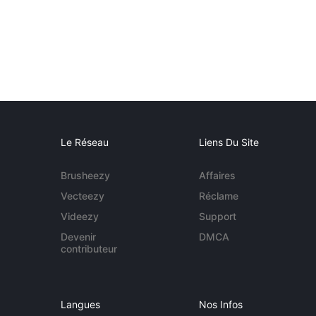
Le Réseau
Liens Du Site
Brusheezy
Affaires
Vecteezy
Réclame
Videezy
Support
Devenir
DMCA
contributeur
Langues
Nos Infos