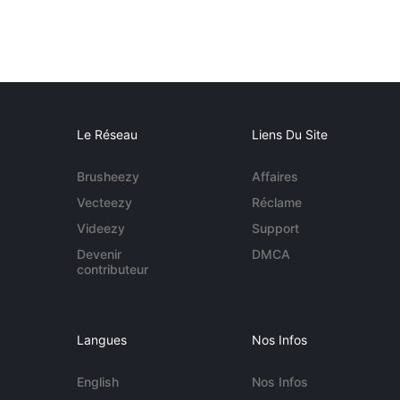
Le Réseau
Liens Du Site
Brusheezy
Affaires
Vecteezy
Réclame
Videezy
Support
Devenir
DMCA
contributeur
Langues
Nos Infos
English
Nos Infos