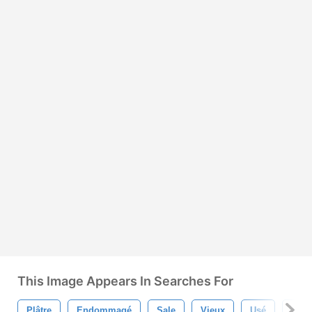
This Image Appears In Searches For
Plâtre
Endommagé
Sale
Vieux
Usé
Mur