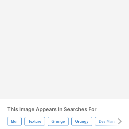
This Image Appears In Searches For
Mur
Texture
Grunge
Grungy
Des Murs
B