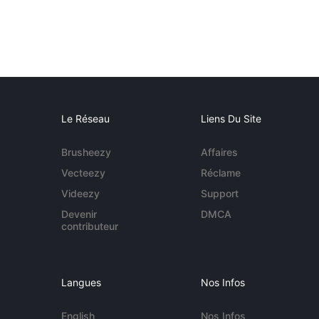
Le Réseau
Liens Du Site
Brusheezy
Affaires
Vecteezy
Réclame
Videezy
Support
Devenir
DMCA
contributeur
Langues
Nos Infos
English
Nos Infos