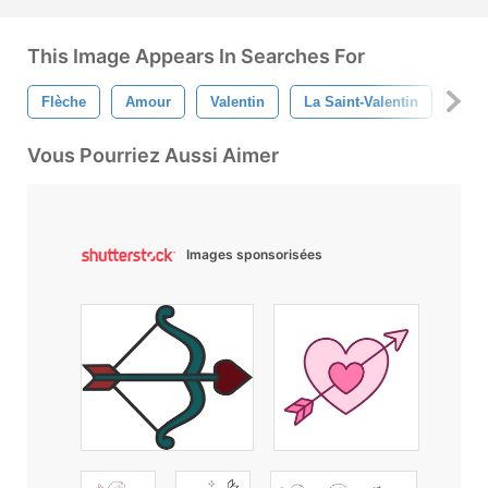
This Image Appears In Searches For
Flèche
Amour
Valentin
La Saint-Valentin
Flèc
Vous Pourriez Aussi Aimer
Images sponsorisées