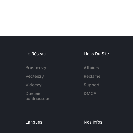
Le Réseau
Liens Du Site
Brusheezy
Affaires
Vecteezy
Réclame
Videezy
Support
Devenir
DMCA
contributeur
Langues
Nos Infos