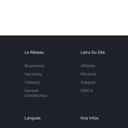
Le Réseau
Liens Du Site
Brusheezy
Affaires
Vecteezy
Réclame
Videezy
Support
Devenir
DMCA
contributeur
Langues
Nos Infos