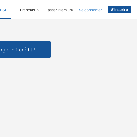
S'inscrire
PSD
Français
Passer Premium
Se connecter
rger - 1 crédit !