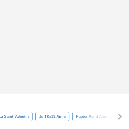
La Saint-Valentin
Je T&#39;aime
Papier Peint Amour
Cont