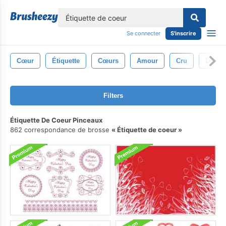
lose
Se connecter
S'inscrire
Cœur
Étiquette
Cœurs
Amour
Cru
Décora
Filters
Étiquette De Coeur Pinceaux
862 correspondance de brosse
Étiquette de coeur