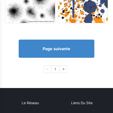
Page suivante
1
Le Réseau
Liens Du Site