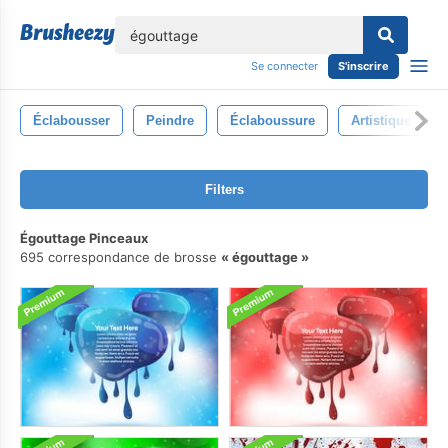
lose
Se connecter
S'inscrire
Éclabousser
Peindre
Éclaboussure
Artistique
Filters
Égouttage Pinceaux
695 correspondance de brosse
égouttage