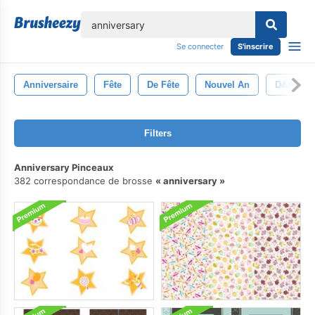
lose
Se connecter
S'inscrire
Anniversaire
Fête
De Fête
Nouvel An
D&#39;o
Filters
Anniversary Pinceaux
382 correspondance de brosse
anniversary