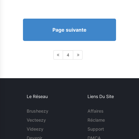
Page suivante
4
Le Réseau
Liens Du Site
Brusheezy
Affaires
Vecteezy
Réclame
Videezy
Support
Devenir
DMCA