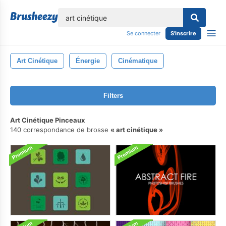
lose
Se connecter
S'inscrire
Art Cinétique
Énergie
Cinématique
Filters
Art Cinétique Pinceaux
140 correspondance de brosse
art cinétique