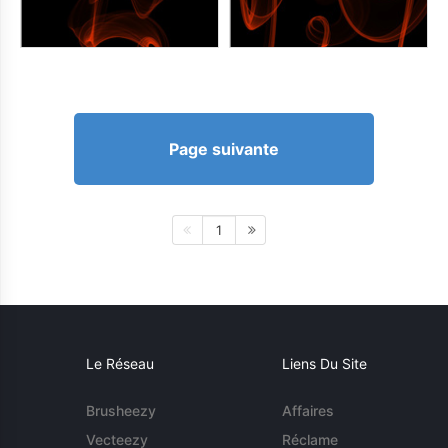
Page suivante
1
Le Réseau
Liens Du Site
Brusheezy
Affaires
Vecteezy
Réclame