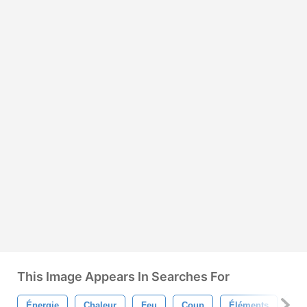
This Image Appears In Searches For
Énergie
Chaleur
Feu
Coup
Éléments
Pu