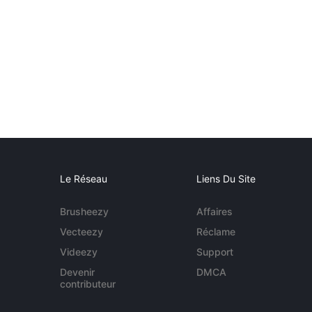
Le Réseau
Liens Du Site
Brusheezy
Affaires
Vecteezy
Réclame
Videezy
Support
Devenir
DMCA
contributeur