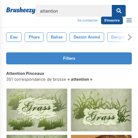
lose
Se connecter
S'inscrire
Eau
Phare
Balise
Dessin Animé
Danger
Filters
Attention Pinceaux
351 correspondance de brosse
attention