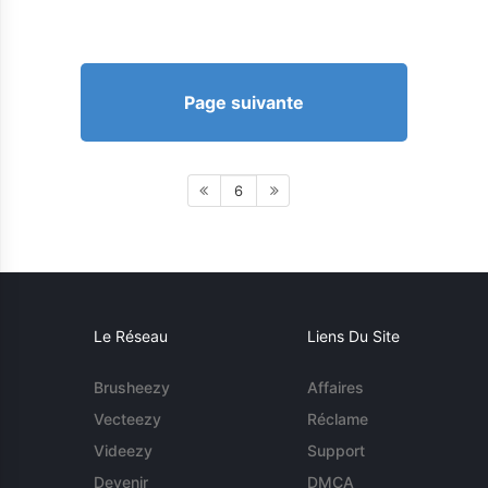
Page suivante
6
Le Réseau
Liens Du Site
Brusheezy
Affaires
Vecteezy
Réclame
Videezy
Support
Devenir
DMCA