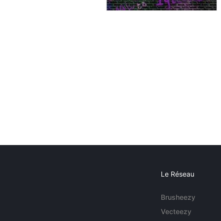
Le Réseau
Brusheezy
Vecteezy