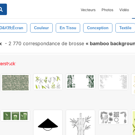
Vecteurs
Photos
Vidéo
D&#39;écran
Couleur
En Tissu
Conception
Textile
x
-
2 770 correspondance de brosse
bamboo backgrou