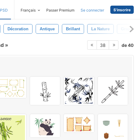
S'inscrire
PSD
Français
Passer Premium
Se connecter
Décoration
Antique
Brillant
La Nature
Graphiqu
nd
de 40
38