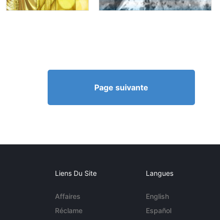
Page suivante
Liens Du Site
Langues
Affaires
English
Réclame
Español