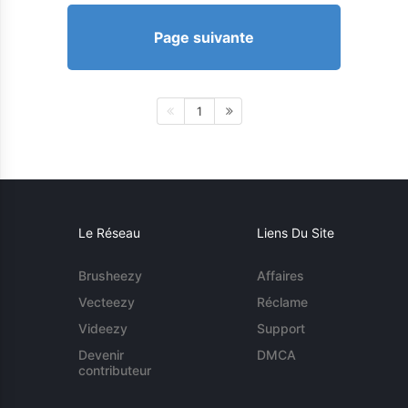
Page suivante
1
Le Réseau
Liens Du Site
Brusheezy
Affaires
Vecteezy
Réclame
Videezy
Support
Devenir
DMCA
contributeur