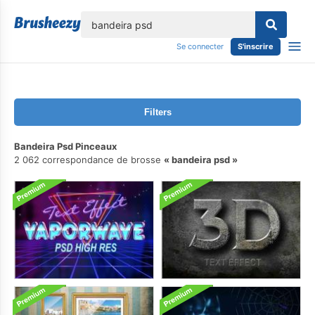
lose
Se connecter
S'inscrire
Filters
Bandeira Psd Pinceaux
2 062 correspondance de brosse
bandeira psd