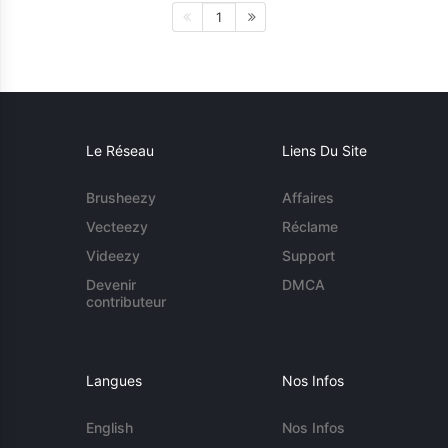
1
Le Réseau
Liens Du Site
Brusheezy
Affaires
Vecteezy
Réclame
Videezy
Support
Devenir
DMCA
contributeur
Langues
Nos Infos
English
Nos Infos