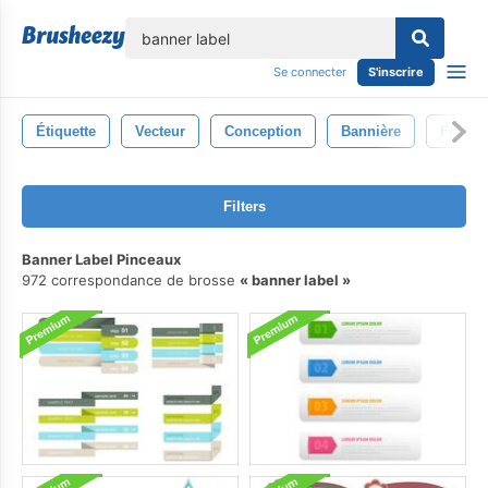
lose
Se connecter
S'inscrire
Étiquette
Vecteur
Conception
Bannière
Frontiè
Filters
Banner Label Pinceaux
972 correspondance de brosse
banner label