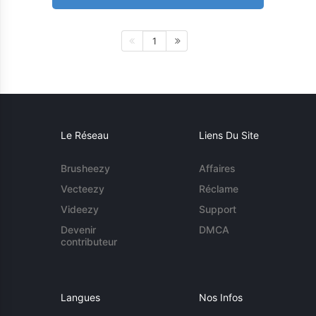
1
Le Réseau
Liens Du Site
Brusheezy
Affaires
Vecteezy
Réclame
Videezy
Support
Devenir
DMCA
contributeur
Langues
Nos Infos