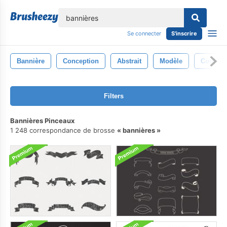
lose
Se connecter
S'inscrire
Bannière
Conception
Abstrait
Modèle
Context
Filters
Bannières Pinceaux
1 248 correspondance de brosse
bannières