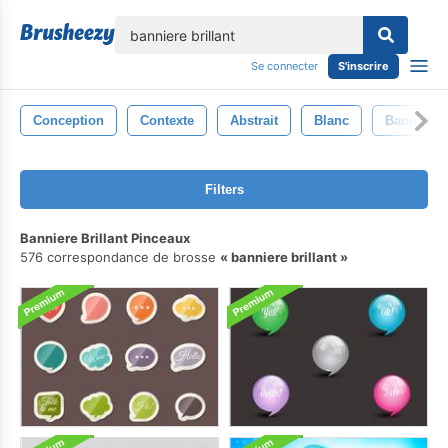
lose
Se connecter
S'inscrire
Conception
Contexte
Abstrait
Blanc
Bannière
Filters
Banniere Brillant Pinceaux
576 correspondance de brosse
banniere brillant