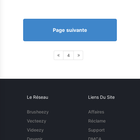
Page suivante
4
Le Réseau
Liens Du Site
Brusheezy
Affaires
Vecteezy
Réclame
Videezy
Support
Devenir
DMCA