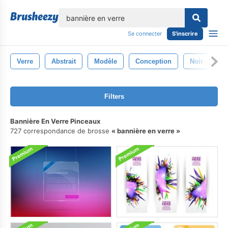
lose
Se connecter
S'inscrire
Verre
Abstrait
Modèle
Conception
Noir
C
Filters
Bannière En Verre Pinceaux
727 correspondance de brosse
bannière en verre