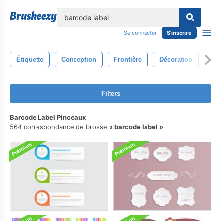
lose
Se connecter
S'inscrire
Étiquette
Conception
Frontière
Décoration
Déc
Filters
Barcode Label Pinceaux
564 correspondance de brosse
barcode label