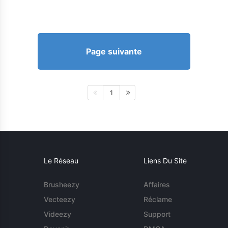
Page suivante
1
Le Réseau
Liens Du Site
Brusheezy
Affaires
Vecteezy
Réclame
Videezy
Support