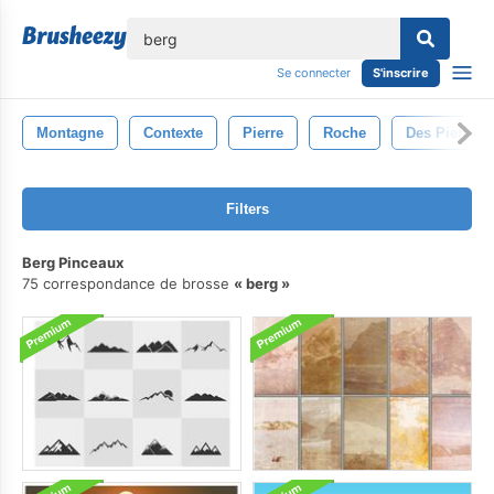
lose
Se connecter
S'inscrire
Montagne
Contexte
Pierre
Roche
Des Pierres
Filters
Berg Pinceaux
75 correspondance de brosse
berg