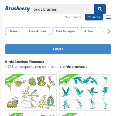
lose
Se connecter
S'inscrire
Oiseau
Des Arbres
Des Nuages
Arbre
Animau
Filters
Birds Brushes Pinceaux
1 735 correspondance de brosse
birds brushes