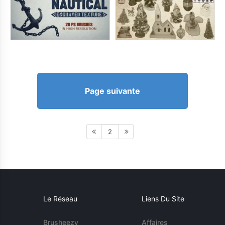
Page suivante
2
Le Réseau
Liens Du Site
Brusheezy
Affaires