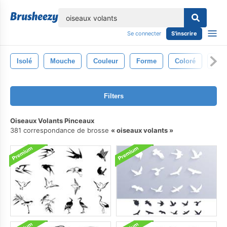
lose
Se connecter
S'inscrire
Isolé
Mouche
Couleur
Forme
Coloré
Con
Filters
Oiseaux Volants Pinceaux
381 correspondance de brosse
oiseaux volants