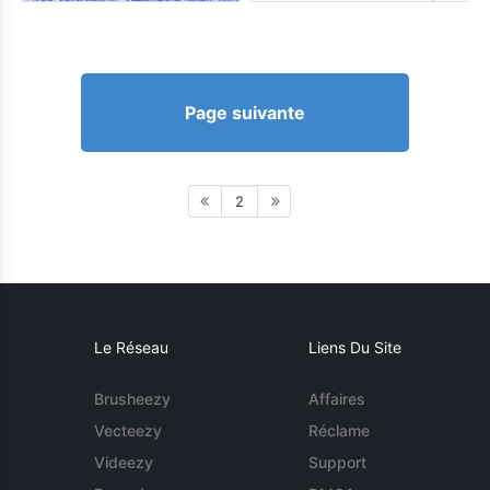
Page suivante
2
Le Réseau
Liens Du Site
Brusheezy
Affaires
Vecteezy
Réclame
Videezy
Support