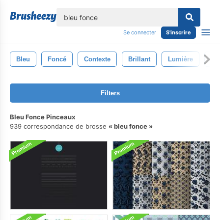
lose
Se connecter
S'inscrire
Bleu
Foncé
Contexte
Brillant
Lumière
Cie
Filters
Bleu Fonce Pinceaux
939 correspondance de brosse
bleu fonce