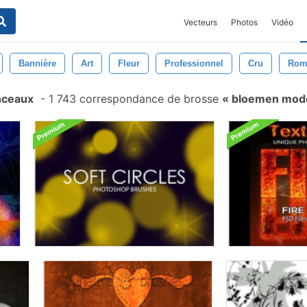
Vecteurs
Photos
Vidéo
Bannière
Art
Fleur
Professionnel
Cru
Rom
nceaux
-
1 743 correspondance de brosse
bloemen mod