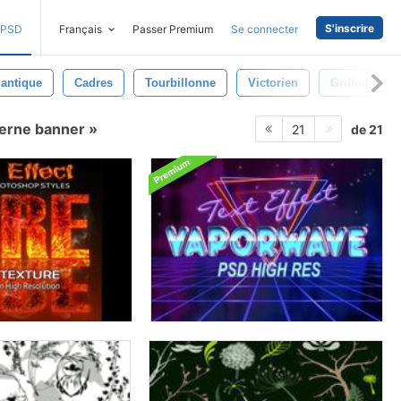
S'inscrire
PSD
Français
Passer Premium
Se connecter
antique
Cadres
Tourbillonne
Victorien
Griffonnage
erne banner
de 21
21