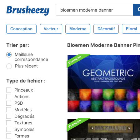
Conception
Vecteur
Moderne
Décoratif
Floral
Trier par:
Bloemen Moderne Banner Pi
Meilleure
correspondance
Plus récent
Type de fichier :
Pinceaux
Actions
PSD
Modèles
Dégradés
Textures
Symboles
Formes