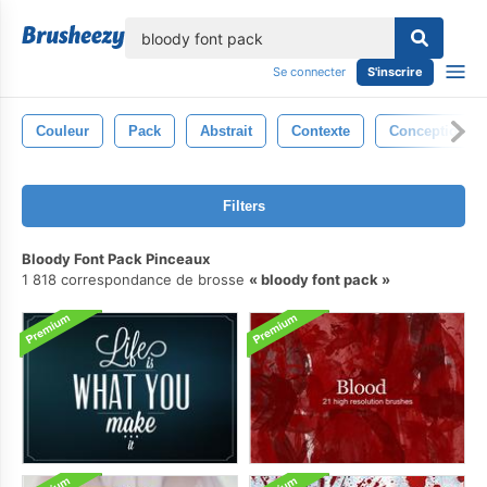
lose
Se connecter
S'inscrire
Couleur
Pack
Abstrait
Contexte
Conception
Filters
Bloody Font Pack Pinceaux
1 818 correspondance de brosse
bloody font pack