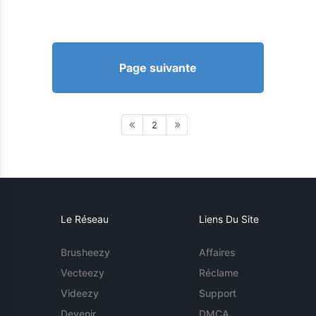
Page suivante
2
Le Réseau
Liens Du Site
Brusheezy
Affaires
Vecteezy
Réclame
Videezy
Support
Devenir
DMCA