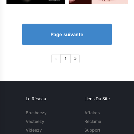
Page suivante
1
Le Réseau
Liens Du Site
Brusheezy
Affaires
Vecteezy
Réclame
Videezy
Support