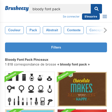
lose
Se connecter
S'inscrire
Couleur
Pack
Abstrait
Contexte
Conception
Filters
Bloody Font Pack Pinceaux
1 818 correspondance de brosse
bloody font pack