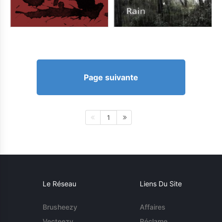
Page suivante
1
Le Réseau
Liens Du Site
Brusheezy
Affaires
Vecteezy
Réclame