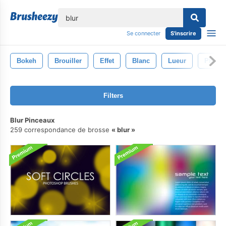
lose
Se connecter
S'inscrire
Bokeh
Brouiller
Effet
Blanc
Lueur
Photo
Filters
Blur Pinceaux
259 correspondance de brosse
blur