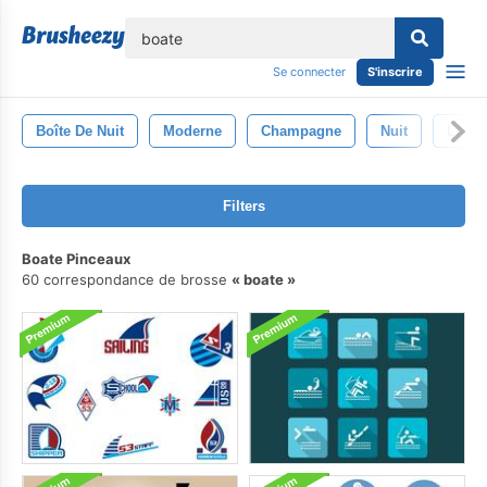
lose
Se connecter
S'inscrire
Boîte De Nuit
Moderne
Champagne
Nuit
Luxe
Filters
Boate Pinceaux
60 correspondance de brosse
boate