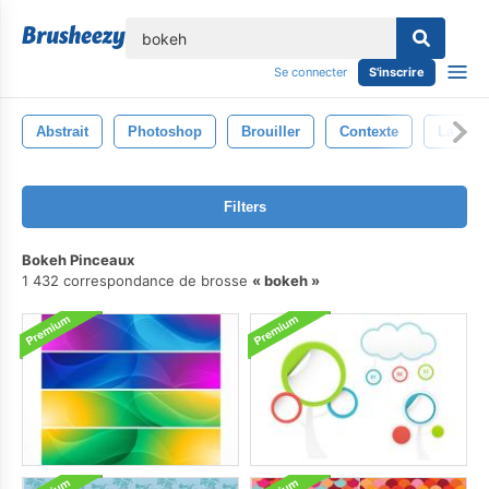
lose
Se connecter
S'inscrire
Abstrait
Photoshop
Brouiller
Contexte
La Pho
Filters
Bokeh Pinceaux
1 432 correspondance de brosse
bokeh