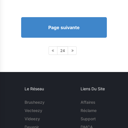
Page suivante
24
Le Réseau
Liens Du Site
Brusheezy
Affaires
Vecteezy
Réclame
Videezy
Support
Devenir
DMCA