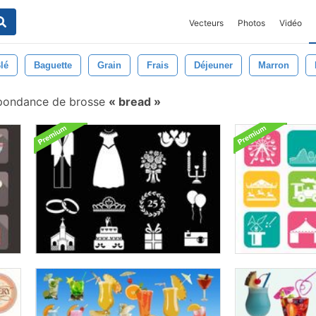
Vecteurs
Photos
Vidéo
lé
Baguette
Grain
Frais
Déjeuner
Marron
pondance de brosse
bread