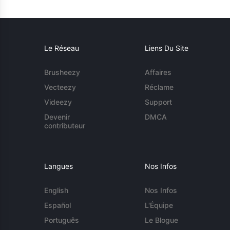
Le Réseau
Liens Du Site
Brusheezy
Affaires
Vecteezy
Réclame
Videezy
Support
Devenir
DMCA
contributeur
Langues
Nos Infos
English
Nos Infos
Español
L'Équipe
Português
Le Blogue