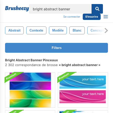
lose
Se connecter
S'inscrire
Abstrait
Contexte
Modèle
Blanc
Conception
Filters
Bright Abstract Banner Pinceaux
2 302 correspondance de brosse
bright abstract banner