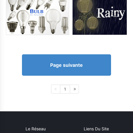
Page suivante
1
Le Réseau
Liens Du Site