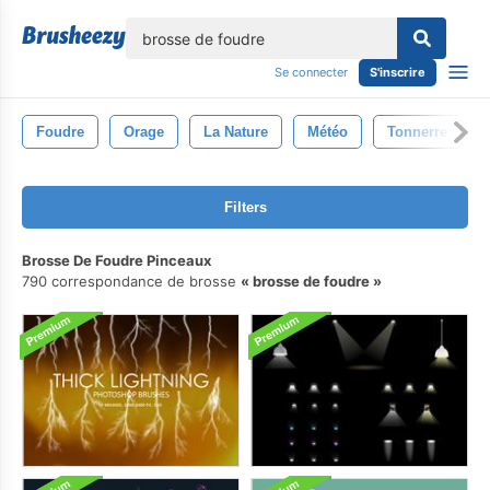
lose
Se connecter
S'inscrire
Foudre
Orage
La Nature
Météo
Tonnerre
Filters
Brosse De Foudre Pinceaux
790 correspondance de brosse
brosse de foudre