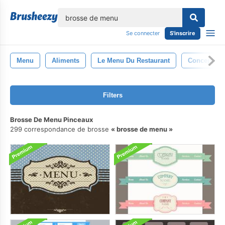
lose
Se connecter
S'inscrire
Menu
Aliments
Le Menu Du Restaurant
Conception
Filters
Brosse De Menu Pinceaux
299 correspondance de brosse
brosse de menu