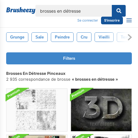
lose
Se connecter
S'inscrire
Grunge
Sale
Peindre
Cru
Vieilli
Texture
Filters
Brosses En Détresse Pinceaux
2 935 correspondance de brosse
brosses en détresse