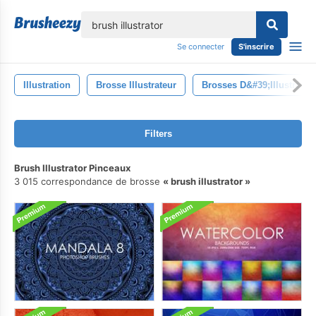
lose
Se connecter
S'inscrire
Illustration
Brosse Illustrateur
Brosses D&#39;illustrateu
Filters
Brush Illustrator Pinceaux
3 015 correspondance de brosse
brush illustrator