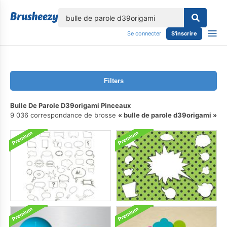
lose
Se connecter
S'inscrire
Filters
Bulle De Parole D39origami Pinceaux
9 036 correspondance de brosse
bulle de parole d39origami