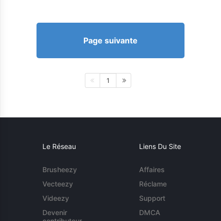
Page suivante
1
Le Réseau
Liens Du Site
Brusheezy
Affaires
Vecteezy
Réclame
Videezy
Support
Devenir
DMCA
contributeur