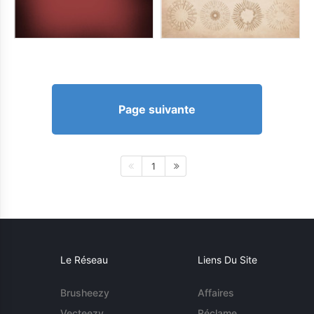
Page suivante
1
Le Réseau
Liens Du Site
Brusheezy
Affaires
Vecteezy
Réclame