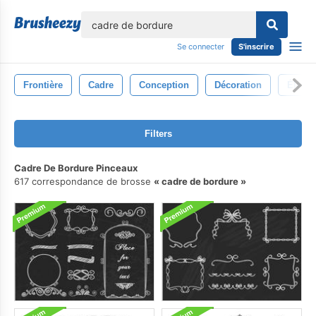
lose
Se connecter
S'inscrire
Frontière
Cadre
Conception
Décoration
Éléme
Filters
Cadre De Bordure Pinceaux
617 correspondance de brosse
cadre de bordure