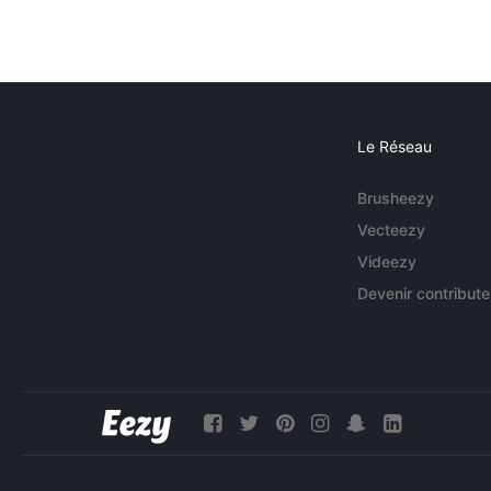
Le Réseau
Brusheezy
Vecteezy
Videezy
Devenir contribute