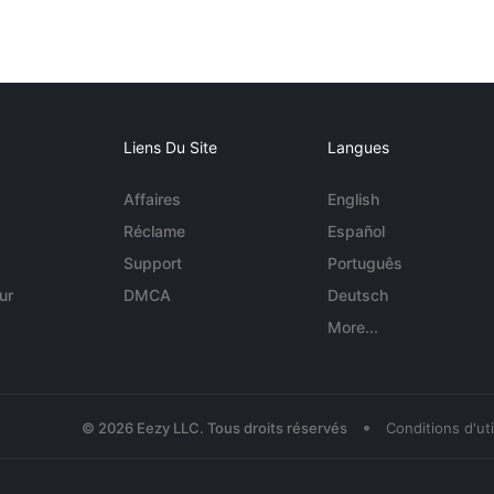
Liens Du Site
Langues
Affaires
English
Réclame
Español
Support
Português
ur
DMCA
Deutsch
More...
•
© 2026 Eezy LLC. Tous droits réservés
Conditions d'uti