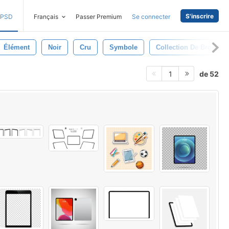
S'inscrire
PSD
Français
Passer Premium
Se connecter
Élément
Noir
Cru
Symbole
Collection De Brosse
de 52
1