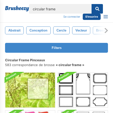
lose
Se connecter
S'inscrire
Abstrait
Conception
Cercle
Vecteur
Brosse
Filters
Circular Frame Pinceaux
583 correspondance de brosse
circular frame