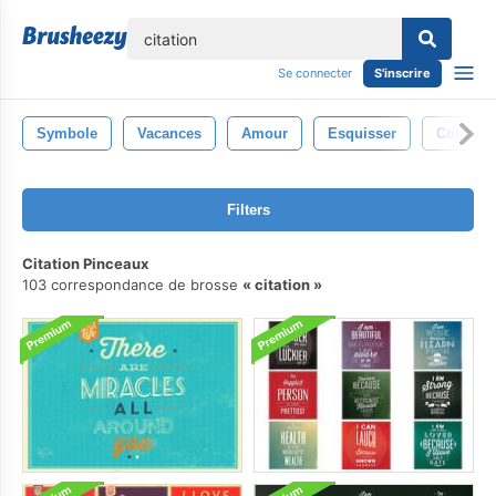
lose
Se connecter
S'inscrire
Symbole
Vacances
Amour
Esquisser
Contexte
Filters
Citation Pinceaux
103 correspondance de brosse
citation