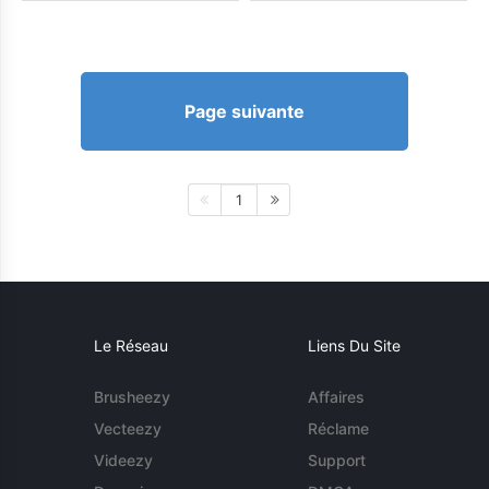
Page suivante
1
Le Réseau
Liens Du Site
Brusheezy
Affaires
Vecteezy
Réclame
Videezy
Support