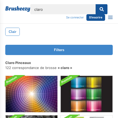
lose
Se connecter
S'inscrire
Clair
Filters
Claro Pinceaux
122 correspondance de brosse
claro