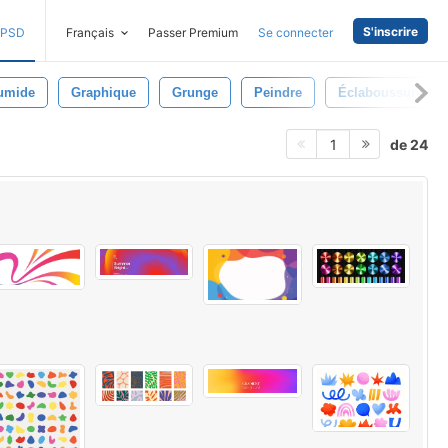
S'inscrire
PSD
Français
Passer Premium
Se connecter
umide
Graphique
Grunge
Peindre
Éclaboussure
de 24
1