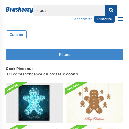
lose
Se connecter
S'inscrire
Cuisine
Filters
Cook Pinceaux
371 correspondance de brosse
cook