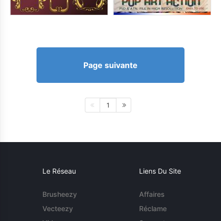
Page suivante
1
Le Réseau
Liens Du Site
Brusheezy
Affaires
Vecteezy
Réclame