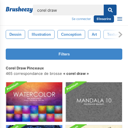
lose
Se connecter
S'inscrire
Dessin
Illustration
Conception
Art
Texture
Filters
Corel Draw Pinceaux
465 correspondance de brosse
corel draw