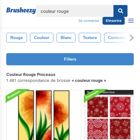
lose
Se connecter
S'inscrire
Rouge
Couleur
Blanc
Texture
Contexte
Ab
Filters
Couleur Rouge Pinceaux
1 461 correspondance de brosse
couleur rouge