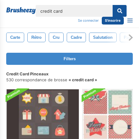
lose
Se connecter
S'inscrire
Carte
Rétro
Cru
Cadre
Salutation
Papier
Filters
Credit Card Pinceaux
530 correspondance de brosse
credit card