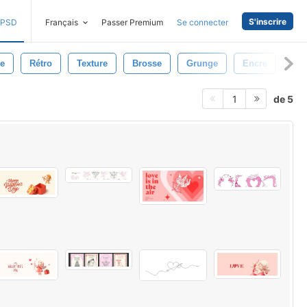
S'inscrire
PSD
Français
Passer Premium
Se connecter
re
Rétro
Texture
Brosse
Grunge
Encre
Toi
de 5
1