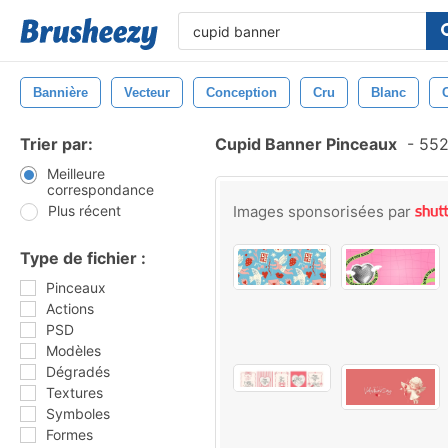
Bannière
Vecteur
Conception
Cru
Blanc
Trier par:
Cupid Banner Pinceaux
-
552
Meilleure
correspondance
Plus récent
Images sponsorisées par
Type de fichier :
Pinceaux
Actions
PSD
Modèles
Dégradés
Textures
Symboles
Formes