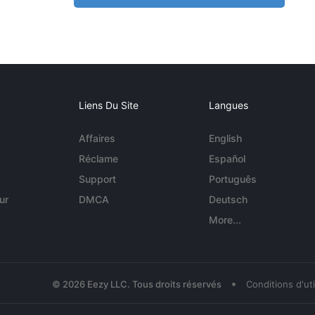
Liens Du Site
Langues
Affaires
English
Réclame
Español
Support
Português
ur
DMCA
Deutsch
More...
•
© 2026 Eezy LLC. Tous droits réservés
Conditions d'uti